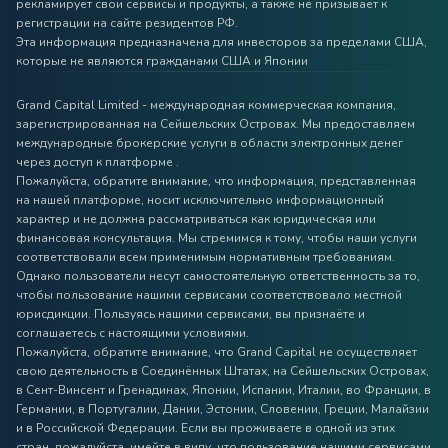
рекламирует свои сервисы и продукты, а также не призывает к
регистрации на сайте резидентов РФ.
Эта информация предназначена для инвесторов за пределами США,
которые не являются гражданами США и Японии
Grand Capital Limited - международная коммерческая компания,
зарегистрированная на Сейшельских Островах. Мы предоставляем
международные брокерские услуги в области электронных денег
через доступ к платформе .
Пожалуйста, обратите внимание, что информация, представленная
на нашей платформе, носит исключительно информационный
характер и не должна рассматриваться как юридическая или
финансовая консультация. Мы стремимся к тому, чтобы наши услуги
соответствовали всем применимым нормативным требованиям.
Однако пользователи несут самостоятельную ответственность за то,
чтобы пользование нашими сервисами соответствовало местной
юрисдикции. Пользуясь нашими сервисами, вы признаёте и
соглашаетесь с настоящими условиями.
Пожалуйста, обратите внимание, что Grand Capital не осуществляет
свою деятельность в Соединённых Штатах, на Сейшельских Островах,
в Сент-Винсент и Гренадинах, Японии, Испании, Италии, во Франции, в
Германии, в Португалии, Дании, Эстонии, Словении, Греции, Малайзии
и в Российской Федерации. Если вы проживаете в одной из этих
стран, пожалуйста, имейте в виду, что пользование нашими сервисами