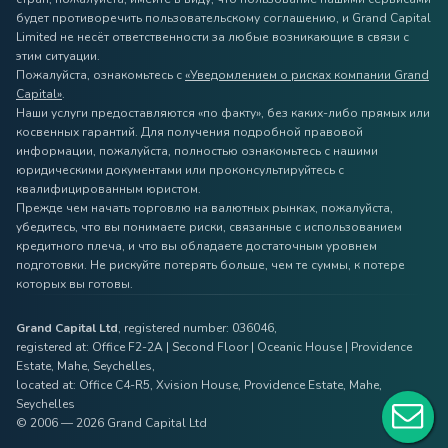
будет противоречить пользовательскому соглашению, и Grand Capital
Limited не несёт ответственности за любые возникающие в связи с
этим ситуации.
Пожалуйста, ознакомьтесь с
«Уведомлением о рисках компании Grand
Capital»
.
Наши услуги предоставляются «по факту», без каких-либо прямых или
косвенных гарантий. Для получения подробной правовой
информации, пожалуйста, полностью ознакомьтесь с нашими
юридическими документами или проконсультируйтесь с
квалифицированным юристом.
Прежде чем начать торговлю на валютных рынках, пожалуйста,
убедитесь, что вы понимаете риски, связанные с использованием
кредитного плеча, и что вы обладаете достаточным уровнем
подготовки. Не рискуйте потерять больше, чем те суммы, к потере
которых вы готовы.
Grand Capital Ltd
, registered number: 036046,
registered at: Office F2-2A | Second Floor | Oceanic House | Providence
Estate, Mahe, Seychelles,
located at: Office C4-R5, Xvision House, Providence Estate, Mahe,
Seychelles
© 2006 — 2026 Grand Capital Ltd