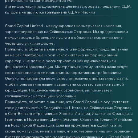
регистрации на сайте резидентов РФ.
Эта информация предназначена для инвесторов за пределами США,
которые не являются гражданами США и Японии
Grand Capital Limited - международная коммерческая компания,
зарегистрированная на Сейшельских Островах. Мы предоставляем
международные брокерские услуги в области электронных денег
через доступ к платформе .
Пожалуйста, обратите внимание, что информация, представленная
на нашей платформе, носит исключительно информационный
характер и не должна рассматриваться как юридическая или
финансовая консультация. Мы стремимся к тому, чтобы наши услуги
соответствовали всем применимым нормативным требованиям.
Однако пользователи несут самостоятельную ответственность за то,
чтобы пользование нашими сервисами соответствовало местной
юрисдикции. Пользуясь нашими сервисами, вы признаёте и
соглашаетесь с настоящими условиями.
Пожалуйста, обратите внимание, что Grand Capital не осуществляет
свою деятельность в Соединённых Штатах, на Сейшельских Островах,
в Сент-Винсент и Гренадинах, Японии, Испании, Италии, во Франции, в
Германии, в Португалии, Дании, Эстонии, Словении, Греции, Малайзии
и в Российской Федерации. Если вы проживаете в одной из этих
стран, пожалуйста, имейте в виду, что пользование нашими сервисами
будет противоречить пользовательскому соглашению, и Grand Capital