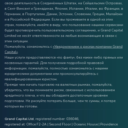
свою деятельность в Соединённых Штатах, на Сейшельских Островах,
в Сент-Винсент и Гренадинах, Японии, Испании, Италии, во Франции, в
Германии, в Португалии, Дании, Эстонии, Словении, Греции, Малайзии
и в Российской Федерации. Если вы проживаете в одной из этих
стран, пожалуйста, имейте в виду, что пользование нашими сервисами
будет противоречить пользовательскому соглашению, и Grand Capital
Limited не несёт ответственности за любые возникающие в связи с
этим ситуации.
Пожалуйста, ознакомьтесь с
«Уведомлением о рисках компании Grand
Capital»
.
Наши услуги предоставляются «по факту», без каких-либо прямых или
косвенных гарантий. Для получения подробной правовой
информации, пожалуйста, полностью ознакомьтесь с нашими
юридическими документами или проконсультируйтесь с
квалифицированным юристом.
Прежде чем начать торговлю на валютных рынках, пожалуйста,
убедитесь, что вы понимаете риски, связанные с использованием
кредитного плеча, и что вы обладаете достаточным уровнем
подготовки. Не рискуйте потерять больше, чем те суммы, к потере
которых вы готовы.
Grand Capital Ltd
, registered number: 036046,
registered at: Office F2-2A | Second Floor | Oceanic House | Providence