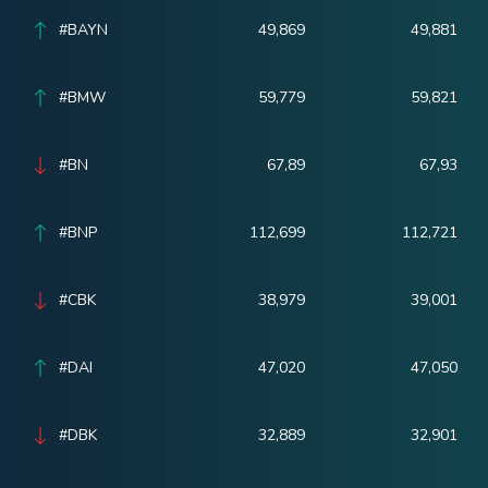
#BAYN
49,869
49,881
#BMW
59,779
59,821
#BN
67,89
67,93
#BNP
112,699
112,721
#CBK
38,979
39,001
#DAI
47,020
47,050
#DBK
32,889
32,901