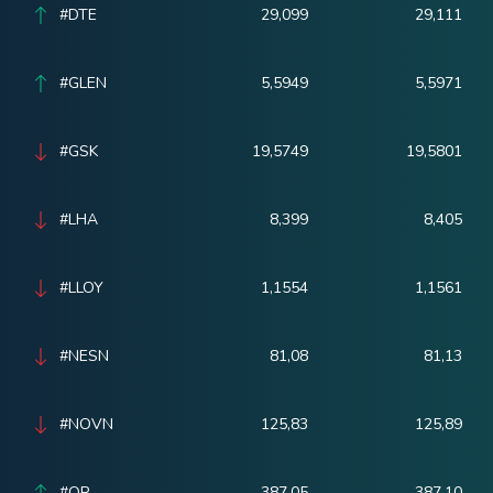
#DTE
29,099
29,111
#GLEN
5,5949
5,5971
#GSK
19,5749
19,5801
#LHA
8,399
8,405
#LLOY
1,1554
1,1561
#NESN
81,08
81,13
#NOVN
125,83
125,89
#OR
387,05
387,10