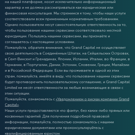
на нашей платформе, носит исключительно информационный
характер и не должна рассматриваться как юридическая или
финансовая консультация. Мы стремимся к тому, чтобы наши услуги
соответствовали всем применимым нормативным требованиям.
Однако пользователи несут самостоятельную ответственность за то,
чтобы пользование нашими сервисами соответствовало местной
юрисдикции. Пользуясь нашими сервисами, вы признаёте и
соглашаетесь с настоящими условиями.
Пожалуйста, обратите внимание, что Grand Capital не осуществляет
свою деятельность в Соединённых Штатах, на Сейшельских Островах,
в Сент-Винсент и Гренадинах, Японии, Испании, Италии, во Франции, в
Германии, в Португалии, Дании, Эстонии, Словении, Греции, Малайзии
и в Российской Федерации. Если вы проживаете в одной из этих
стран, пожалуйста, имейте в виду, что пользование нашими сервисами
будет противоречить пользовательскому соглашению, и Grand Capital
Limited не несёт ответственности за любые возникающие в связи с
этим ситуации.
Пожалуйста, ознакомьтесь с
«Уведомлением о рисках компании Grand
Capital»
.
Наши услуги предоставляются «по факту», без каких-либо прямых или
косвенных гарантий. Для получения подробной правовой
информации, пожалуйста, полностью ознакомьтесь с нашими
юридическими документами или проконсультируйтесь с
квалифицированным юристом.