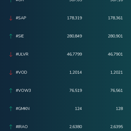
#SAP
178,319
178,361
#SIE
280,849
280,901
#ULVR
46,7799
46,7901
#VOD
1,2014
1,2021
#VOW3
76,519
76,561
#GMKN
124
128
#IRAO
2,6380
2,6395