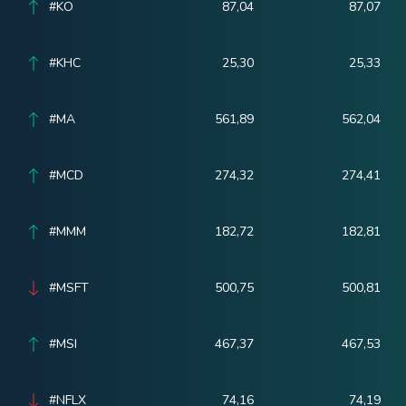
#KO
87,04
87,07
#KHC
25,30
25,33
#MA
561,89
562,04
#MCD
274,32
274,41
#MMM
182,72
182,81
#MSFT
500,75
500,81
#MSI
467,37
467,53
#NFLX
74,16
74,19