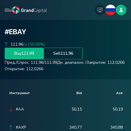
#EBAY
111,96
(+150.36%)
Buy
111,99
Sell
111,96
Пред./Спрос:
111,96
/
111,99
Дн. диапазон:
/
Закрытие:
112,0266
Открытие:
112,0266
Инструмент
Bid
Ask
#AA
50,15
50,19
#AXP
340,77
340,88