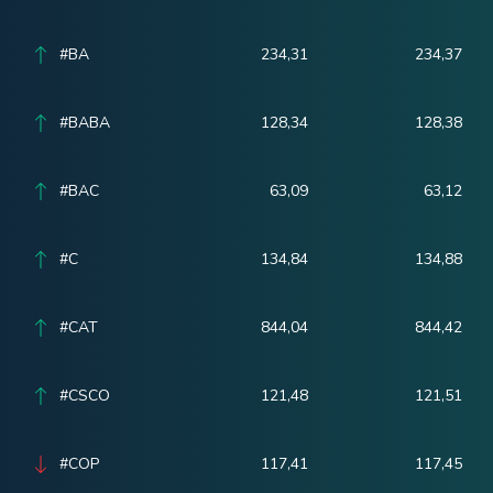
#BA
234,31
234,37
#BABA
128,34
128,38
#BAC
63,09
63,12
#C
134,84
134,88
#CAT
844,04
844,42
#CSCO
121,48
121,51
#COP
117,41
117,45