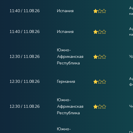
А
11:40 / 11.08.26
Испания
ка
А
11:40 / 11.08.26
Испания
ка
Южно-
12:30 / 11.08.26
Африканская
У
Республика
А
12:30 / 11.08.26
Германия
ф
Южно-
12:30 / 11.08.26
Африканская
Ч
Республика
Южно-
П