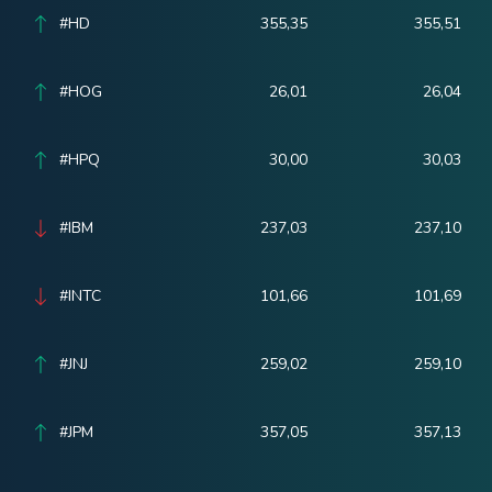
#HD
355,35
355,51
#HOG
26,01
26,04
#HPQ
30,00
30,03
#IBM
237,03
237,10
#INTC
101,66
101,69
#JNJ
259,02
259,10
#JPM
357,05
357,13