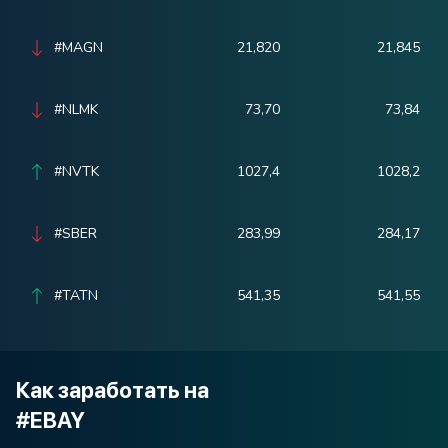
#MAGN
21,820
21,845
#NLMK
73,70
73,84
#NVTK
1027,4
1028,2
#SBER
283,99
284,17
#TATN
541,35
541,55
Как заработать на
#EBAY