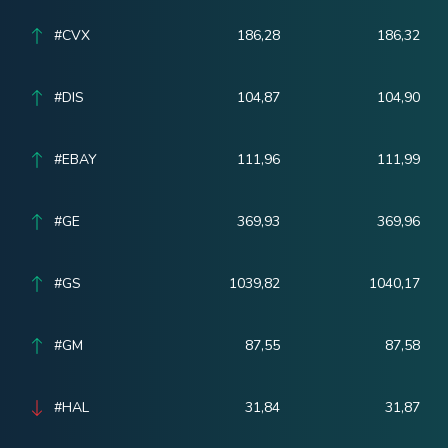
#CVX
186,28
186,32
#DIS
104,87
104,90
#EBAY
111,96
111,99
#GE
369,93
369,96
#GS
1039,82
1040,17
#GM
87,55
87,58
#HAL
31,84
31,87