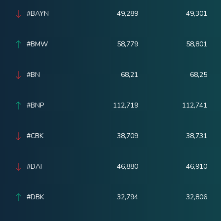
#BAYN
49,289
49,301
#BMW
58,779
58,801
#BN
68,21
68,25
#BNP
112,719
112,741
#CBK
38,709
38,731
#DAI
46,880
46,910
#DBK
32,794
32,806