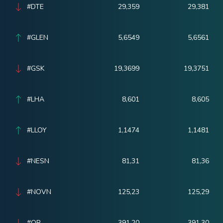
#DTE
29,359
29,381
#GLEN
5,6549
5,6561
#GSK
19,3699
19,3751
#LHA
8,601
8,605
#LLOY
1,1474
1,1481
#NESN
81,31
81,36
#NOVN
125,23
125,29
#OR
391,20
391,30