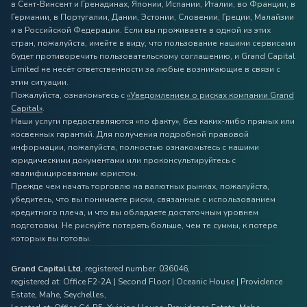
в Сент-Винсент и Гренадинах, Японии, Испании, Италии, во Франции, в
Германии, в Португалии, Дании, Эстонии, Словении, Греции, Малайзии
и в Российской Федерации. Если вы проживаете в одной из этих
стран, пожалуйста, имейте в виду, что пользование нашими сервисами
будет противоречить пользовательскому соглашению, и Grand Capital
Limited не несёт ответственности за любые возникающие в связи с
этим ситуации.
Пожалуйста, ознакомьтесь с
«Уведомлением о рисках компании Grand
Capital»
.
Наши услуги предоставляются «по факту», без каких-либо прямых или
косвенных гарантий. Для получения подробной правовой
информации, пожалуйста, полностью ознакомьтесь с нашими
юридическими документами или проконсультируйтесь с
квалифицированным юристом.
Прежде чем начать торговлю на валютных рынках, пожалуйста,
убедитесь, что вы понимаете риски, связанные с использованием
кредитного плеча, и что вы обладаете достаточным уровнем
подготовки. Не рискуйте потерять больше, чем те суммы, к потере
которых вы готовы.
Grand Capital Ltd
, registered number: 036046,
registered at: Office F2-2A | Second Floor | Oceanic House | Providence
Estate, Mahe, Seychelles,