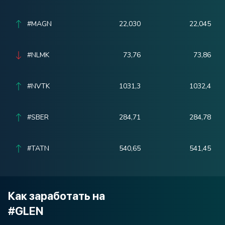
#MAGN
22,030
22,045
#NLMK
73,76
73,86
#NVTK
1031,3
1032,4
#SBER
284,71
284,78
#TATN
540,65
541,45
Как заработать на
#GLEN