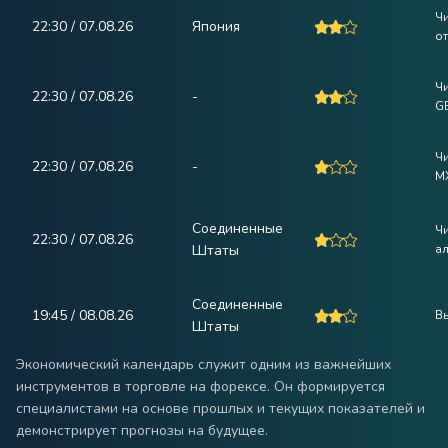
Чи
22:30 / 07.08.26
Япония
от
Ч
22:30 / 07.08.26
-
G
Ч
22:30 / 07.08.26
-
M
Соединенные
Ч
22:30 / 07.08.26
Штаты
а
Соединенные
19:45 / 08.08.26
В
Штаты
Экономический календарь служит одним из важнейших
инструментов в торговле на форексе. Он формируется
специалистами на основе прошлых и текущих показателей и
демонстрирует прогнозы на будущее.