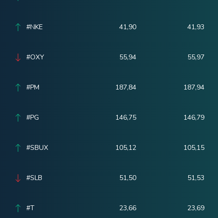
#NKE
41,90
41,93
#OXY
55,94
55,97
#PM
187,84
187,94
#PG
146,75
146,79
#SBUX
105,12
105,15
#SLB
51,50
51,53
#T
23,66
23,69