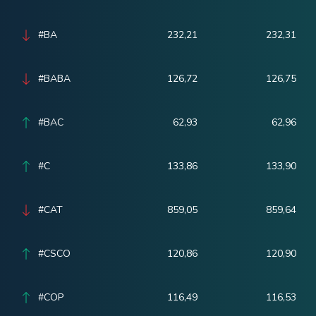
#BA
232,21
232,31
#BABA
126,72
126,75
#BAC
62,93
62,96
#C
133,86
133,90
#CAT
859,05
859,64
#CSCO
120,86
120,90
#COP
116,49
116,53