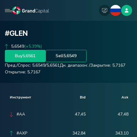
#GLEN
5,6549
(+5.39%)
Buy
5,6561
Sell
5,6549
Пред./Спрос:
5,6549
/
5,6561
Дн. диапазон:
/
Закрытие:
5,7167
Открытие:
5,7167
Инструмент
Bid
Ask
#AA
47,45
47,48
#AXP
342,84
343,10