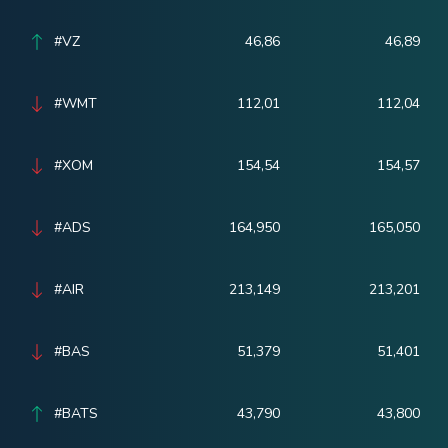
#VZ
46,86
46,89
#WMT
112,01
112,04
#XOM
154,54
154,57
#ADS
164,950
165,050
#AIR
213,149
213,201
#BAS
51,379
51,401
#BATS
43,790
43,800