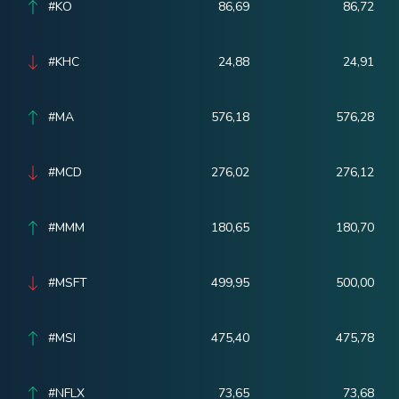
#KO
86,69
86,72
#KHC
24,88
24,91
#MA
576,18
576,28
#MCD
276,02
276,12
#MMM
180,65
180,70
#MSFT
499,95
500,00
#MSI
475,40
475,78
#NFLX
73,65
73,68